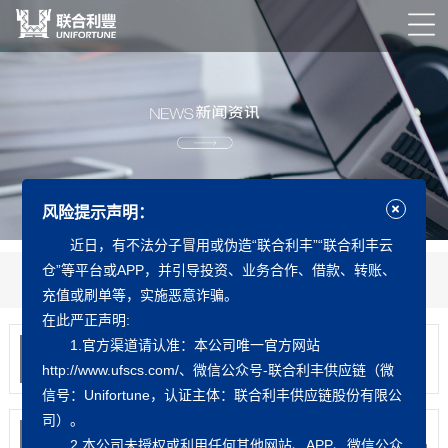
风险提示声明：
近日，有不法分子冒用或伪造“联合利丰”“联合利丰云
仓”等平台或APP，并引导投资、业务合作、借款、转账、
新闻中心
知识中心
公益之行
下载中心
充值或刷单等，实施恶意诈骗。
在此严正声明:
1.官方渠道请认准：本公司唯一官方网站
解读 | 海关报关单位备...
2021
11-27
海 关 报 关 单 位 备 案办 理 指 南2021年11月...
http://www.ufscs.com/、微信公众号-联合利丰供应链（微
信号：Unifortune，认证主体：联合利丰供应链股份有限公
司）。
解读 | 海关总署关于《...
2021
2.本公司未授权或利用任何其他网站、APP、微信公众