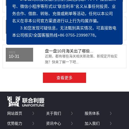
11-26
海关总署于2021年11月23日公布了《中华人民共和
号、微信小程序等形式以“联合利丰”名义从事任何投资、业
国海关经...
务合作、
借款、转账、充值或刷单
等活动，任何以本公司
名义在非本公司官方渠道进行以上行为均属诈骗。
​商务部关于印发《“十四...
2021
3.如您发现可疑信息，无法甄别真实情况，可直接致电
11-24
各省、自治区、直辖市人民政府，新疆生产建设兵
团，中央宣传部、...
本公司核实!全国客服热线+86 0755-23998778。
盘一盘10月海关出了哪些...
2021
10-31
近期，都有哪些海关相关新政策、新规定开始实
施？快来了解一下吧...
网站首页
关于我们
服务体系
优势能力
资讯中心
加入我们