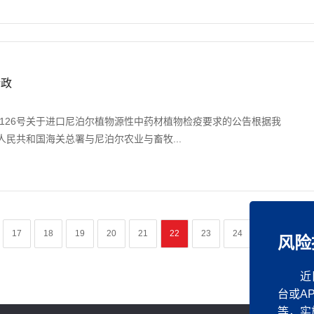
新政
第126号关于进口尼泊尔植物源性中药材植物检疫要求的公告根据我
民共和国海关总署与尼泊尔农业与畜牧...
17
18
19
20
21
22
23
24
25
26
风险
近
台或A
等，实