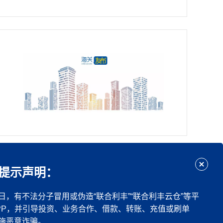
...
下一页
尾页
提示声明：
日，有不法分子冒用或伪造“联合利丰”“联合利丰云仓”等平
PP，并引导投资、业务合作、借款、转账、充值或刷单
施恶意诈骗。