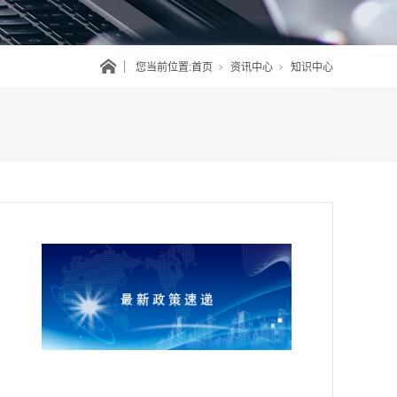
您当前位置:
首页
资讯中心
知识中心