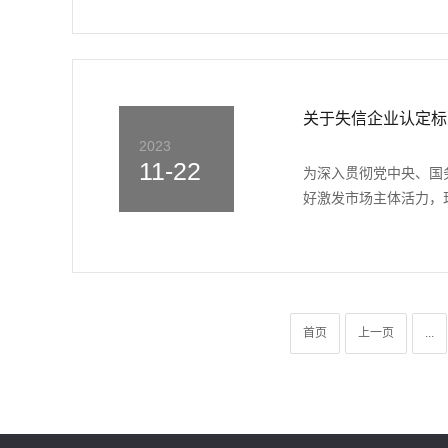
关于失信企业认定标
2023
11-22
为深入贯彻党中央、国
好激发市场主体活力，现
首页
上一页
...