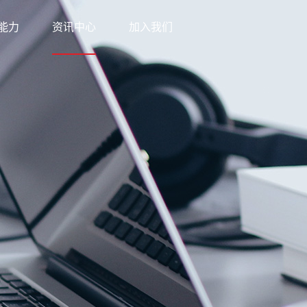
能力
资讯中心
加入我们
科技
新闻中心
网络
知识中心
优势
公益之行
方案
下载中心