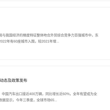
局与我国经济的梯度特征整体吻合外贸综合竞争力百强城市中，东
22年有60座城市入围，较2021年增...
动态及政策发布
份，中国汽车出口接近400万辆，同比增长近60%，全年有望成为全
据显示，今年三季度，全球市场65...