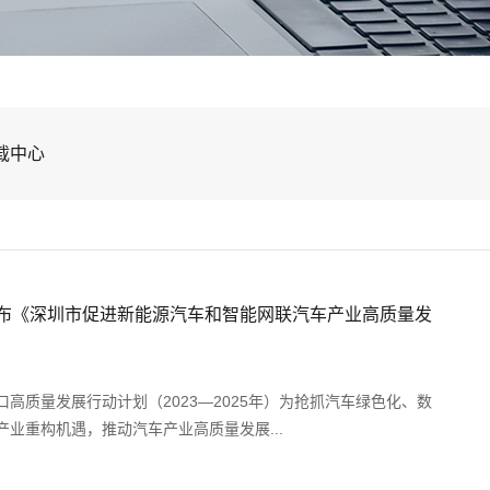
载中心
合发布《深圳市促进新能源汽车和智能网联汽车产业高质量发
高质量发展行动计划（2023—2025年）为抢抓汽车绿色化、数
业重构机遇，推动汽车产业高质量发展...