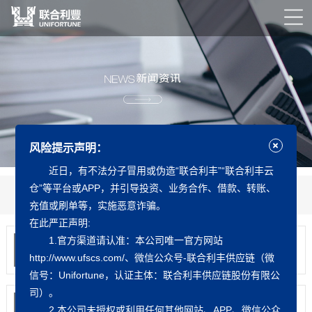
风险提示声明：
近日，有不法分子冒用或伪造“联合利丰”“联合利丰云
仓”等平台或APP，并引导投资、业务合作、借款、转账、
新闻中心
知识中心
公益之行
下载中心
充值或刷单等，实施恶意诈骗。
在此严正声明:
1.官方渠道请认准：本公司唯一官方网站
图解 | 前10个月进出...
2022
11-09
来源：海关发布。
http://www.ufscs.com/、微信公众号-联合利丰供应链（微
信号：Unifortune，认证主体：联合利丰供应链股份有限公
司）。
关于公布《海关高级认证企...
2022
2.本公司未授权或利用任何其他网站、APP、微信公众