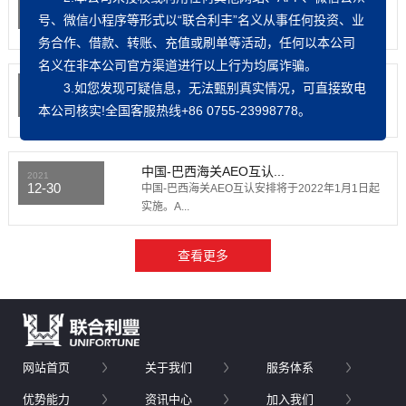
12-31
各省、自治区、直辖市人民政府，国务院各部委、
号、微信小程序等形式以“联合利丰”名义从事任何投资、业
各直属机构：《加...
务合作、
借款、转账、充值或刷单
等活动，任何以本公司
名义在非本公司官方渠道进行以上行为均属诈骗。
盘一盘12月海关出了哪些...
3.如您发现可疑信息，无法甄别真实情况，可直接致电
2021
12-30
近期，都有哪些海关相关新政策、新规定开始实
本公司核实!全国客服热线+86 0755-23998778。
施？快来了解一下吧...
中国-巴西海关AEO互认...
2021
12-30
中国-巴西海关AEO互认安排将于2022年1月1日起
实施。A...
网站首页
关于我们
服务体系
优势能力
资讯中心
加入我们