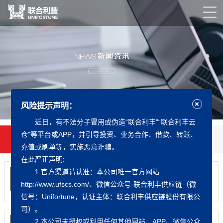
风险提示声明：
近日，有不法分子冒用或伪造“联合利丰”“联合利丰云
仓”等平台或APP，并引导投资、业务合作、借款、转账、
新闻中心
知识中心
公益之行
下载中心
充值或刷单等，实施恶意诈骗。
在此严正声明:
1.官方渠道请认准：本公司唯一官方网站
携手抗疫，护深必胜｜联合...
2022
03-01
近日，深圳疫情形势再一次变得严峻，为了更快更
http://www.ufscs.com/、微信公众号-联合利丰供应链（微
好的打赢这场战疫...
信号：Unifortune，认证主体：联合利丰供应链股份有限公
司）。
调研｜深圳市税务局第二税...
2.本公司未授权或利用任何其他网站、APP、微信公众
2022