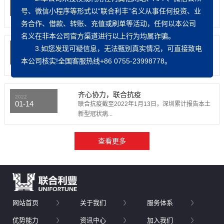
02-17
今日，深圳市税务局第二税务分局万春生局长、潘
号、微信小程序等形式以“联合利丰”名义从事任何投资、业
锋副局长、李京副...
务合作、
借款、转账、充值或刷单
等活动，任何以本公司
名义在非本公司官方渠道进行以上行为均属诈骗。
践行初心使命，福田政协委...
3.如您发现可疑信息，无法甄别真实情况，可直接致电
2022
01-16
自深圳“0107”疫情发生以来深圳各区陆续开展大规
本公司核实!全国客服热线+86 0755-23998778。
模核酸检测...
齐心协力，联合抗疫
2022
01-14
联合抗疫截至2022年1月13日，深圳累计报告本土
新型冠状病...
网站首页
关于我们
服务体系
优势能力
资讯中心
加入我们