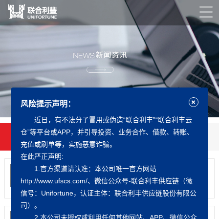
风险提示声明：
近日，有不法分子冒用或伪造“联合利丰”“联合利丰云
仓”等平台或APP，并引导投资、业务合作、借款、转账、
新闻中心
知识中心
公益之行
下载中心
充值或刷单等，实施恶意诈骗。
在此严正声明:
1.官方渠道请认准：本公司唯一官方网站
企业调研 | 中国对外经...
2024
09-26
今日，中国对外经济贸易统计学会一行莅临联合利
http://www.ufscs.com/、微信公众号-联合利丰供应链（微
丰考察座谈。联合...
信号：Unifortune，认证主体：联合利丰供应链股份有限公
司）。
荣誉 | 联合利丰入榜“...
2.本公司未授权或利用任何其他网站、APP、微信公众
2024